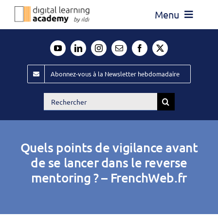
Passer
Menu
au
contenu
Actualité
Média
Abonnez-vous à la Newsletter hebdomadaire
Évènements ILDI
Rechercher:
Offres d’emploi
Goodies
Quels points de vigilance avant
Publiez
de se lancer dans le reverse
mentoring ? – FrenchWeb.fr
Contact