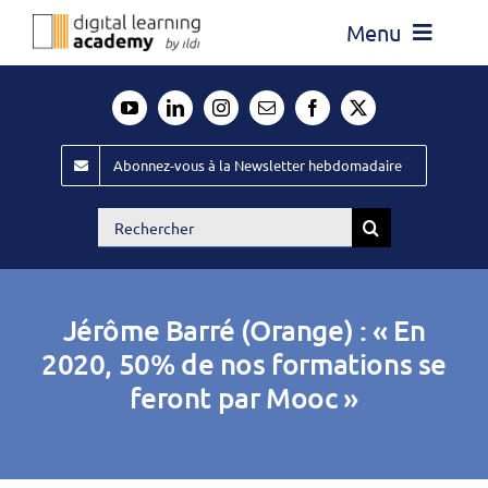
Passer
Menu
au
contenu
Actualité
Média
Abonnez-vous à la Newsletter hebdomadaire
Évènements ILDI
Rechercher:
Offres d’emploi
Goodies
Jérôme Barré (Orange) : « En
Publiez
2020, 50% de nos formations se
feront par Mooc »
Contact