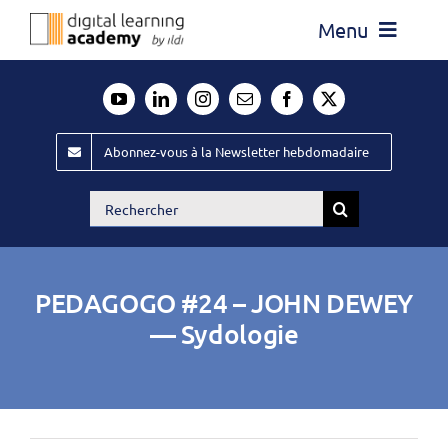
Passer
Menu
au
contenu
Actualité
Média
Abonnez-vous à la Newsletter hebdomadaire
Évènements ILDI
Rechercher:
Offres d’emploi
Goodies
PEDAGOGO #24 – JOHN DEWEY
Publiez
— Sydologie
Contact