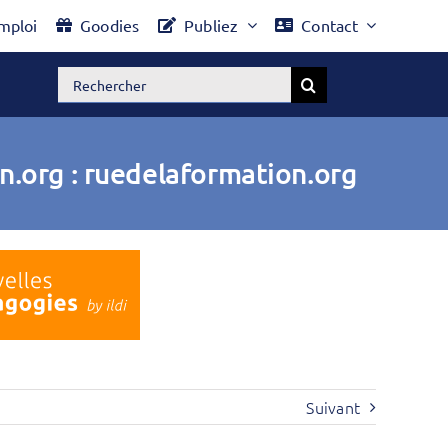
mploi
Goodies
Publiez
Contact
Rechercher:
n.org : ruedelaformation.org
Suivant