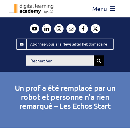
Passer
Menu
au
contenu
Actualité
Média
Abonnez-vous à la Newsletter hebdomadaire
Évènements ILDI
Rechercher:
Offres d’emploi
Goodies
Un prof a été remplacé par un
Publiez
robot et personne n’a rien
remarqué – Les Echos Start
Contact