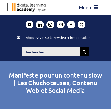
Passer
Menu
au
contenu
Actualité
Média
Abonnez-vous à la Newsletter hebdomadaire
Évènements ILDI
Rechercher:
Offres d’emploi
Goodies
Manifeste pour un contenu slow
Publiez
| Les Chuchoteuses, Contenu
Web et Social Media
Contact