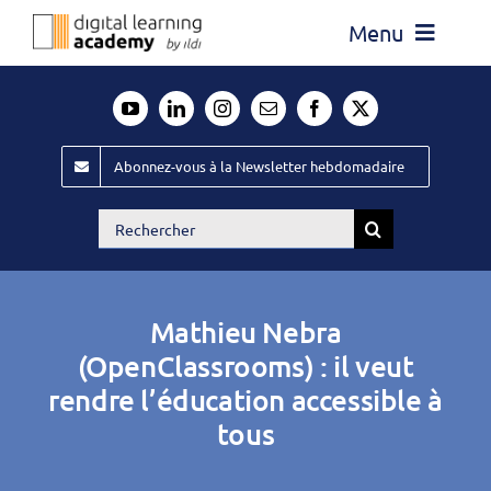
Passer
Menu
au
contenu
Actualité
Média
Abonnez-vous à la Newsletter hebdomadaire
Évènements ILDI
Rechercher:
Offres d’emploi
Goodies
Mathieu Nebra
Publiez
(OpenClassrooms) : il veut
rendre l’éducation accessible à
Contact
tous