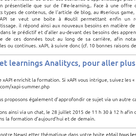
n présentielle que sur de l’#e-learning,. Face à une offr
ts types de contenus, de l’article de blog, au #serious game
xAPI se veut une boite à #outil permettant enfin un
tissage. il répond ainsi aux nouveaux besoins en matière de #d
 dans le prédictif et d’aller au-devant des besoins des appren
e de ces données tout au long de sa carrière, afin nota
les ou continues. xAPI, à suivre donc (cf. 10 bonnes raisons de
et learnings Analitycs, pour aller plus
 xAPI enrichit la formation. Si xAPI vous intrigue, suivez les
n.com/xapi-summer.php
s proposons également d’approfondir ce sujet via un autre ca
ns ainsi via un chat, le 28 juillet 2015 de 11 h 30 à 12 h afin
ans la formation d’aujourd’hui et de demain.
notre NewsLetter thématique dans votre boite eMail
tous le