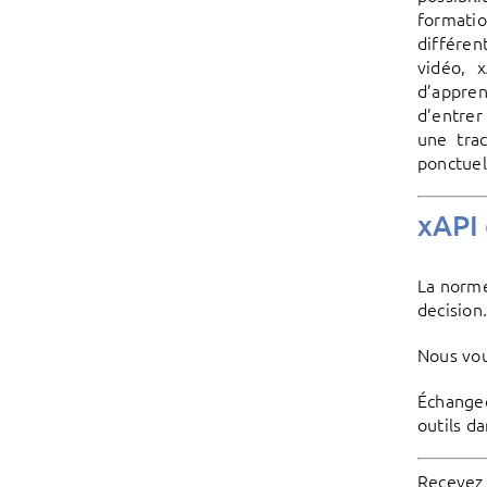
formatio
différen
vidéo, 
d’appren
d’entrer
une trac
ponctuel
xAPI 
La norme
decisio
Nous vou
Échangeo
outils d
Recevez 