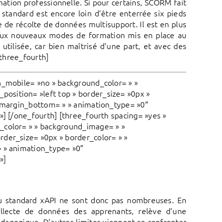
mation professionnelle. Si pour certains, SCORM fait
standard est encore loin d’être enterrée six pieds
 de récolte de données multisupport. Il est en plus
e aux nouveaux modes de formation mis en place au
 utilisée, car bien maîtrisé d’une part, et avec des
/three_fourth]
n_mobile= »no » background_color= » »
osition= »left top » border_size= »0px »
» margin_bottom= » » animation_type= »0″
»] [/one_fourth] [three_fourth spacing= »yes »
_color= » » background_image= » »
rder_size= »0px » border_color= » »
» » animation_type= »0″
»]
au standard xAPI ne sont donc pas nombreuses. En
collecte de données des apprenants, relève d’une
agogique. D’autres limites viennent se confronter