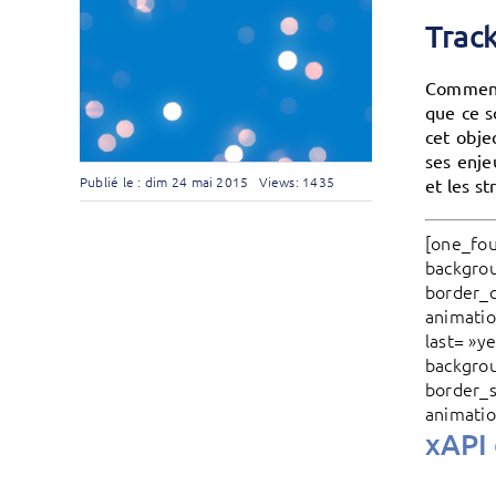
Track
Comment 
que ce s
cet obje
ses enje
Publié le : dim 24 mai 2015
Views: 1435
et les s
[one_fou
backgrou
border_c
animatio
last= »y
backgrou
border_s
animatio
xAPI 