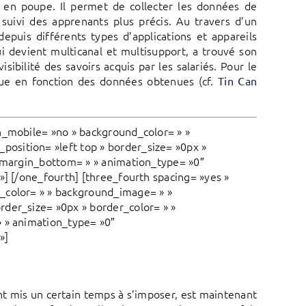
t en poupe. Il permet de collecter les données de
 suivi des apprenants plus précis. Au travers d’un
epuis différents types d’applications et appareils
ui devient multicanal et multisupport, a trouvé son
ibilité des savoirs acquis par les salariés. Pour le
ique en fonction des données obtenues (cf.
Tin Can
n_mobile= »no » background_color= » »
osition= »left top » border_size= »0px »
» margin_bottom= » » animation_type= »0″
»] [/one_fourth] [three_fourth spacing= »yes »
_color= » » background_image= » »
rder_size= »0px » border_color= » »
» » animation_type= »0″
»]
nt mis un certain temps à s’imposer, est maintenant