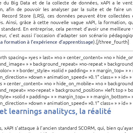
e du Big Data et de la collecte de données, xAPI a le ven
n, afin de pouvoir les analyser par la suite et de faire un
 Record Store (LRS), ces données peuvent être collectées d
s. Ainsi, grâce à cette nouvelle vague xAPI, la formation, q
standard. En entreprise, cela permet d’avoir une meilleure vis
ur, c’est aussi l’occasion d’adapter son scénario pédagog
).[/three_fourth]
 la formation à l’expérience d’apprentissage
rth spacing= »yes » last= »no » center_content= »no » hide_o
nd_image= » » background_repeat= »no-repeat » background_p
olor= » » border_style= »solid » padding= » » margin_top= » 
n_direction= »down » animation_speed= »0.1″ class= » » id= » 
es » center_content= »no » hide_on_mobile= »no » background
nd_repeat= »no-repeat » background_position= »left top » bo
tyle= »solid » padding= » » margin_top= » » margin_bottom= 
n_direction= »down » animation_speed= »0.1″ class= » » id= » 
et learnings analitycs, la réalité
s, xAPI s’attaque à l’ancien standard SCORM, qui, bien qu’aya