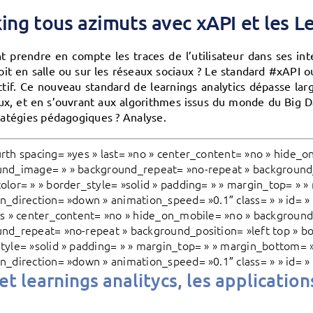
ing tous azimuts avec xAPI et les L
prendre en compte les traces de l’utilisateur dans ses inter
oit en salle ou sur les réseaux sociaux ? Le standard #xAPI
ctif. Ce nouveau standard de learnings analytics dépasse l
ux, et en s’ouvrant aux algorithmes issus du monde du Big Da
tratégies pédagogiques ? Analyse.
rth spacing= »yes » last= »no » center_content= »no » hide_o
nd_image= » » background_repeat= »no-repeat » background_p
olor= » » border_style= »solid » padding= » » margin_top= » 
n_direction= »down » animation_speed= »0.1″ class= » » id= » 
es » center_content= »no » hide_on_mobile= »no » background
nd_repeat= »no-repeat » background_position= »left top » bo
tyle= »solid » padding= » » margin_top= » » margin_bottom= 
n_direction= »down » animation_speed= »0.1″ class= » » id= » 
et learnings analitycs, les application