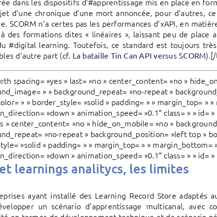
rée dans les dispositifs d’#apprentissage mis en place en for
bjet d’une chronique d’une mort annoncée, pour d’autres, ce 
re. SCORM n’a certes pas les performances d’xAPI, en matière
à des formations dites « linéaires », laissant peu de plac
du #digital learning. Toutefois, ce standard est toujours très
bles d’autre part (cf.
).[
La bataille Tin Can API versus SCORM
rth spacing= »yes » last= »no » center_content= »no » hide_o
nd_image= » » background_repeat= »no-repeat » background_p
olor= » » border_style= »solid » padding= » » margin_top= » 
n_direction= »down » animation_speed= »0.1″ class= » » id= » 
es » center_content= »no » hide_on_mobile= »no » background
nd_repeat= »no-repeat » background_position= »left top » bo
tyle= »solid » padding= » » margin_top= » » margin_bottom= 
n_direction= »down » animation_speed= »0.1″ class= » » id= » 
et learnings analitycs, les limites
eprises ayant installé des Learning Record Store adaptés 
évelopper un scénario d’apprentissage multicanal, avec 
té en termes de développement technique et de scénario péd