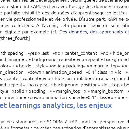
veau standard xAPI, en lien avec l’usage des données rassemb
e parfaite visibilité des données d’apprentissage collectées
r vie professionnelle et vie privée. D’autre part, xAPI ne 
ées collectées. A l’avenir, cela pourrait avoir du sens a
n digitale par exemple (cf.
Des données, des apprenants et 
[/three_fourth]
rth spacing= »yes » last= »no » center_content= »no » hide_o
nd_image= » » background_repeat= »no-repeat » background_p
olor= » » border_style= »solid » padding= » » margin_top= » 
n_direction= »down » animation_speed= »0.1″ class= » » id= » 
es » center_content= »no » hide_on_mobile= »no » background
nd_repeat= »no-repeat » background_position= »left top » bo
tyle= »solid » padding= » » margin_top= » » margin_bottom= 
n_direction= »down » animation_speed= »0.1″ class= » » id= » 
et learnings analytics, les enjeux
ion des standards, de SCORM à xAPI, met en perspective dif
ité au formateur de créer des scénarios d’apprentissage plus 