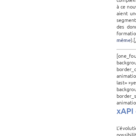
à ce nou
aient un
segmente
des donn
formatio
).
même
[one_fou
backgrou
border_c
animatio
last= »y
backgrou
border_s
animatio
xAPI 
L’évolut
possibil