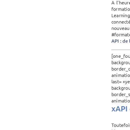
A l’heur
formatio
Learning
connecté
nouveau 
#formate
API : de
[one_fou
backgrou
border_c
animatio
last= »y
backgrou
border_s
animatio
xAPI 
Toutefoi