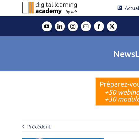
Passer
Actual
au
contenu
NewsLe
Précédent