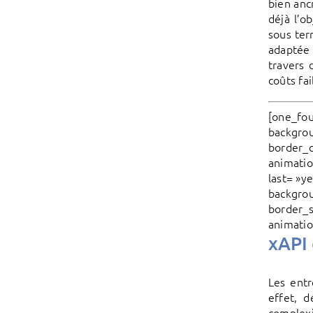
bien anc
déjà l’o
sous ter
adaptée 
travers 
coûts fai
[one_fou
backgrou
border_c
animatio
last= »y
backgrou
border_s
animatio
xAPI 
Les entr
effet, d
complexi