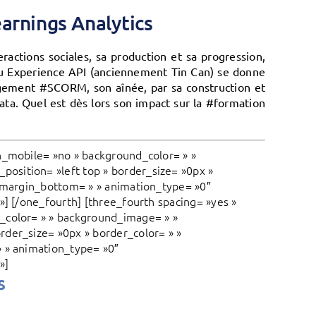
earnings Analytics
actions sociales, sa production et sa progression,
 ou Experience API (anciennement Tin Can) se donne
argement #SCORM, son aînée, par sa construction et
ta. Quel est dès lors son impact sur la #formation
n_mobile= »no » background_color= » »
osition= »left top » border_size= »0px »
» margin_bottom= » » animation_type= »0″
»] [/one_fourth] [three_fourth spacing= »yes »
_color= » » background_image= » »
rder_size= »0px » border_color= » »
» » animation_type= »0″
»]
s