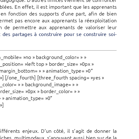
lées. En effet, il est important que les apprenants
 en fonction des supports d’une part, afin de bien
permet pas encore aux apprenants la réexploitation
fin de permettre aux apprenants de valoriser leur
des partages à construire pour se construire soi-
n_mobile= »no » background_color= » »
osition= »left top » border_size= »0px »
» margin_bottom= » » animation_type= »0″
»] [/one_fourth] [three_fourth spacing= »yes »
_color= » » background_image= » »
rder_size= »0px » border_color= » »
» » animation_type= »0″
»]
férents enjeux. D’un côté, il s’agit de donner la
riches, multimodaux, s’appuyant aussi bien sur de la