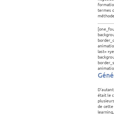
formatio
termes d
méthode
[one_fou
backgrou
border_c
animatio
last= »y
backgrou
border_s
animatio
Génér
D’autant
était le
plusieur
de cette
learning