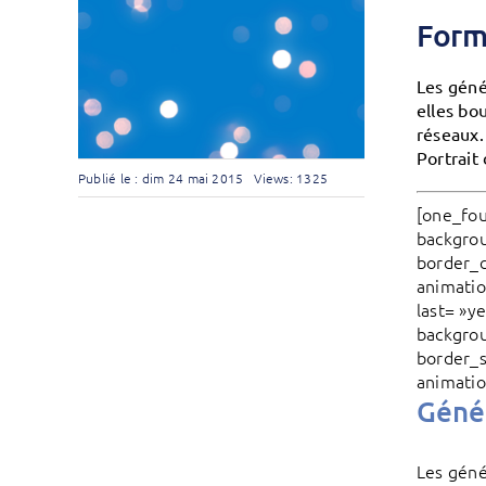
Form
Les géné
elles bo
réseaux.
Portrait
Publié le : dim 24 mai 2015
Views: 1325
[one_fou
backgrou
border_c
animatio
last= »y
backgrou
border_s
animatio
Génér
Les géné