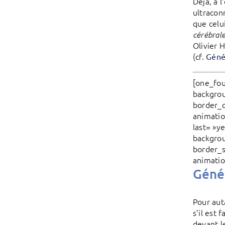
Déjà, à 
ultracon
que celu
cérébrale
Olivier 
(cf.
Géné
[one_fou
backgrou
border_c
animatio
last= »y
backgrou
border_s
animatio
Génér
Pour aut
s’il est
devant l