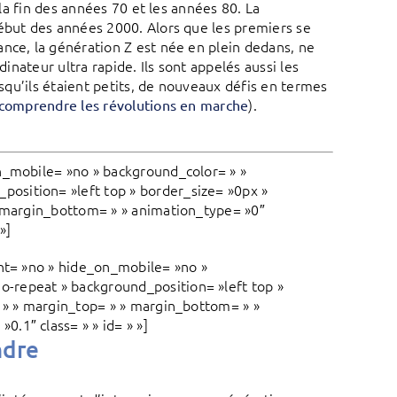
 la fin des années 70 et les années 80. La
début des années 2000. Alors que les premiers se
nce, la génération Z est née en plein dedans, ne
dinateur ultra rapide. Ils sont appelés aussi les
squ’ils étaient petits, de nouveaux défis en termes
).
comprendre les révolutions en marche
n_mobile= »no » background_color= » »
osition= »left top » border_size= »0px »
» margin_bottom= » » animation_type= »0″
 »]
ent= »no » hide_on_mobile= »no »
-repeat » background_position= »left top »
= » » margin_top= » » margin_bottom= » »
.1″ class= » » id= » »]
ndre