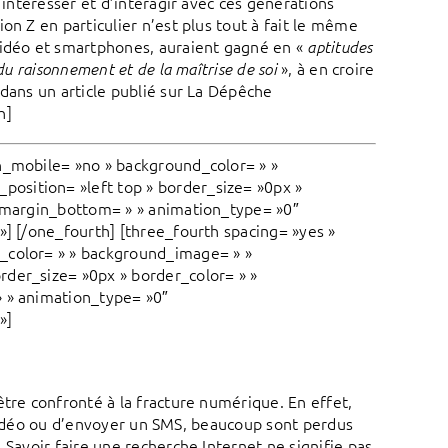
’intéresser et d’interagir avec ces générations
on Z en particulier n’est plus tout à fait le même
vidéo et smartphones, auraient gagné en «
aptitudes
», à en croire
du raisonnement et de la maîtrise de soi
 dans un article publié sur La Dépêche
h]
n_mobile= »no » background_color= » »
osition= »left top » border_size= »0px »
» margin_bottom= » » animation_type= »0″
»] [/one_fourth] [three_fourth spacing= »yes »
_color= » » background_image= » »
rder_size= »0px » border_color= » »
» » animation_type= »0″
»]
être confronté à la fracture numérique. En effet,
eu vidéo ou d’envoyer un SMS, beaucoup sont perdus
 Savoir faire une recherche Internet ne signifie pas