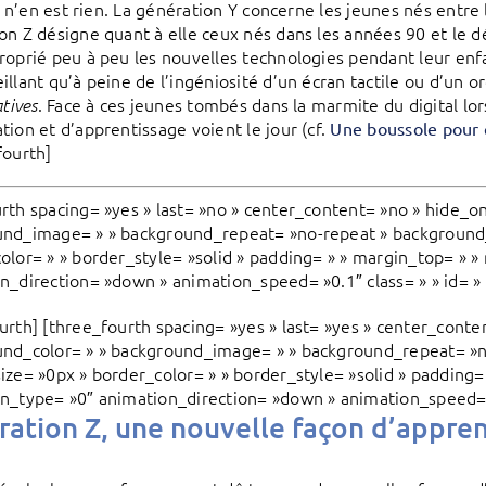
Il n’en est rien. La génération Y concerne les jeunes nés entre
on Z désigne quant à elle ceux nés dans les années 90 et le 
roprié peu à peu les nouvelles technologies pendant leur enfa
llant qu’à peine de l’ingéniosité d’un écran tactile ou d’un or
. Face à ces jeunes tombés dans la marmite du digital lor
atives
tion et d’apprentissage voient le jour (cf.
Une boussole pour 
fourth]
rth spacing= »yes » last= »no » center_content= »no » hide_o
nd_image= » » background_repeat= »no-repeat » background_p
olor= » » border_style= »solid » padding= » » margin_top= » 
n_direction= »down » animation_speed= »0.1″ class= » » id= »
urth] [three_fourth spacing= »yes » last= »yes » center_cont
nd_color= » » background_image= » » background_repeat= »no
ize= »0px » border_color= » » border_style= »solid » padding
n_type= »0″ animation_direction= »down » animation_speed= »0
ation Z, une nouvelle façon d’appre