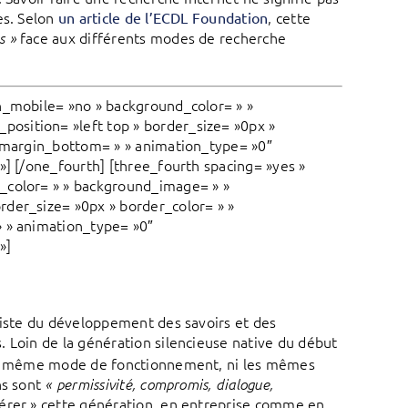
es. Selon
, cette
un article de l’ECDL Foundation
face aux différents modes de recherche
s »
n_mobile= »no » background_color= » »
osition= »left top » border_size= »0px »
» margin_bottom= » » animation_type= »0″
»] [/one_fourth] [three_fourth spacing= »yes »
_color= » » background_image= » »
rder_size= »0px » border_color= » »
» » animation_type= »0″
»]
aliste du développement des savoirs et des
 Loin de la génération silencieuse native du début
 le même mode de fonctionnement, ni les mêmes
ns sont
« permissivité, compromis, dialogue,
érer » cette génération, en entreprise comme en