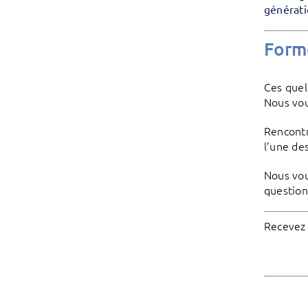
générati
Forme
Ces quel
Nous vou
Rencontr
l’une de
Nous vo
question
Recevez 