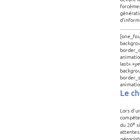
forcémen
générati
d’inform
[one_fou
backgrou
border_c
animatio
last= »y
backgrou
border_s
animatio
Le ch
Lors d’
compéten
e
du 20
si
attentes
négociat