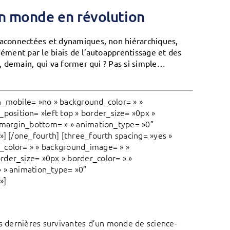
un monde en révolution
traconnectées et dynamiques, non hiérarchiques,
mément par le biais de l’auto­apprentissage et des
s, demain, qui va former qui ? Pas si simple…
n_mobile= »no » background_color= » »
osition= »left top » border_size= »0px »
» margin_bottom= » » animation_type= »0″
»] [/one_fourth] [three_fourth spacing= »yes »
_color= » » background_image= » »
rder_size= »0px » border_color= » »
» » animation_type= »0″
»]
es dernières survivantes d’un monde de science-