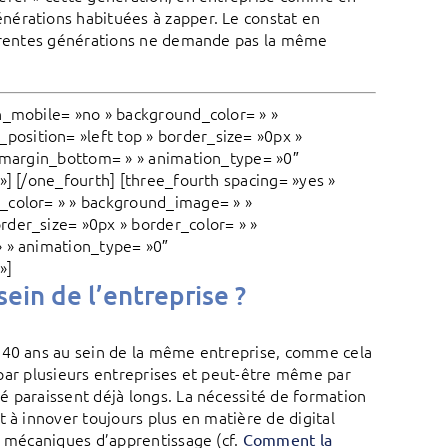
nérations habituées à zapper. Le constat en
fférentes générations ne demande pas la même
n_mobile= »no » background_color= » »
osition= »left top » border_size= »0px »
» margin_bottom= » » animation_type= »0″
»] [/one_fourth] [three_fourth spacing= »yes »
_color= » » background_image= » »
rder_size= »0px » border_color= » »
» » animation_type= »0″
»]
ein de l’entreprise ?
u 40 ans au sein de la même entreprise, comme cela
t par plusieurs entreprises et peut-être même par
é paraissent déjà longs. La nécessité de formation
 à innover toujours plus en matière de digital
x mécaniques d’apprentissage (cf.
Comment la