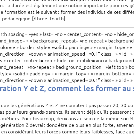
n. La durée est également une notion importante pour ces gé
e formation est le suivant : former des individus de ces di
 pédagogique.[/three_fourth]
rth spacing= »yes » last= »no » center_content= »no » hide_o
nd_image= » » background_repeat= »no-repeat » background_p
olor= » » border_style= »solid » padding= » » margin_top= » 
n_direction= »down » animation_speed= »0.1″ class= » » id= » 
es » center_content= »no » hide_on_mobile= »no » background
nd_repeat= »no-repeat » background_position= »left top » bo
tyle= »solid » padding= » » margin_top= » » margin_bottom= 
n_direction= »down » animation_speed= »0.1″ class= » » id= » 
ation Y et Z, comment les former au s
 que les générations Y et Z ne comptent pas passer 20, 30 o
 cas pour leurs grands-parents. Ils savent déjà qu’ils passeron
s métiers. Pour beaucoup, deux ans au sein de la même sociét
 génération Z devrait donc être de plus en plus forte, amenant
, en considérant leurs forces comme leurs faiblesses, face au