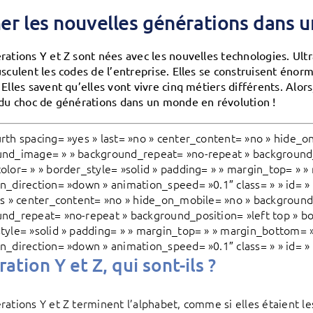
er les nouvelles générations dans 
rations Y et Z sont nées avec les nouvelles technologies. Ul
usculent les codes de l’entreprise. Elles se construisent énor
 Elles savent qu’elles vont vivre cinq métiers différents. Alor
 du choc de générations dans un monde en révolution !
rth spacing= »yes » last= »no » center_content= »no » hide_o
nd_image= » » background_repeat= »no-repeat » background_p
olor= » » border_style= »solid » padding= » » margin_top= » 
n_direction= »down » animation_speed= »0.1″ class= » » id= » 
es » center_content= »no » hide_on_mobile= »no » background
nd_repeat= »no-repeat » background_position= »left top » bo
tyle= »solid » padding= » » margin_top= » » margin_bottom= 
n_direction= »down » animation_speed= »0.1″ class= » » id= » 
ation Y et Z, qui sont-ils ?
rations Y et Z terminent l’alphabet, comme si elles étaient l