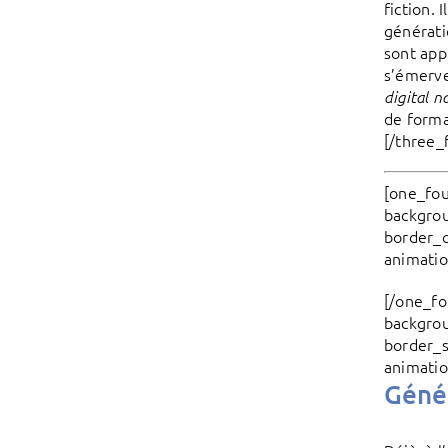
fiction. 
générati
sont app
s’émervei
digital n
de forma
[/three_
[one_fou
backgrou
border_c
animatio
[/one_fo
backgrou
border_s
animatio
Génér