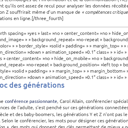
t qu’ils ont assez de recul pour analyser les données récolté
on Z souffrirait même d’un manque de
« compétences critique
ations en ligne.[/three_fourth]
rth spacing= »yes » last= »no » center_content= »no » hide_o
nd_image= » » background_repeat= »no-repeat » background_p
olor= » » border_style= »solid » padding= » » margin_top= » 
n_direction= »down » animation_speed= »0.1″ class= » » id= » 
es » center_content= »no » hide_on_mobile= »no » background
nd_repeat= »no-repeat » background_position= »left top » bo
tyle= »solid » padding= » » margin_top= » » margin_bottom= 
n_direction= »down » animation_speed= »0.1″ class= » » id= » 
oc des générations
une
, Carol Allain, conférencier spéci
conférence passionnante
ces de l’adulte, s’est penché sur ces générations connectées.
ècle et des baby-boomers, les générations Y et Z n’ont pas
. Selon le conférencier, les mots pour désigner ces génératio
, des mots qui donnent des clés permettant de mieux « g
ion »