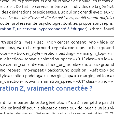
l’école, leurs professeurs ont dû trouver de nouvelles façons d
nectées. De fait, le cerveau même des individus de la générati
i des générations précédentes. Eux qui ont grandi avec jeux 
s en termes de vitesse et d’automatismes, au détriment parfois 
Houdé, professeur de psychologie, dont les propos sont repris
).[/three_fourt
ration Z, un cerveau hyperconnecté à éduquer
rth spacing= »yes » last= »no » center_content= »no » hide_o
nd_image= » » background_repeat= »no-repeat » background_p
olor= » » border_style= »solid » padding= » » margin_top= » 
n_direction= »down » animation_speed= »0.1″ class= » » id= » 
es » center_content= »no » hide_on_mobile= »no » background
nd_repeat= »no-repeat » background_position= »left top » bo
tyle= »solid » padding= » » margin_top= » » margin_bottom= 
n_direction= »down » animation_speed= »0.1″ class= » » id= » 
ation Z, vraiment connectée ?
ant, faire partie de cette génération Y ou Z n’empêche pas d’
 facile et intuitif pour la plupart d’entre eux de jouer à un j
es technologies de l’information et de la communication (TIC).