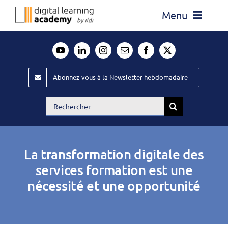
Passer
Menu
au
contenu
Actualité
Média
Abonnez-vous à la Newsletter hebdomadaire
Évènements ILDI
Rechercher:
Offres d’emploi
Goodies
La transformation digitale des
Publiez
services formation est une
nécessité et une opportunité
Contact