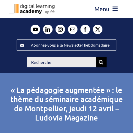
Passer
Menu
au
contenu
Actualité
Média
Abonnez-vous à la Newsletter hebdomadaire
Évènements ILDI
Rechercher:
Offres d’emploi
Goodies
« La pédagogie augmentée » : le
Publiez
thème du séminaire académique
de Montpellier, jeudi 12 avril –
Contact
Ludovia Magazine