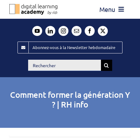
Passer
Menu
au
contenu
Actualité
Média
Abonnez-vous à la Newsletter hebdomadaire
Évènements ILDI
Rechercher:
Offres d’emploi
Goodies
Comment former la génération Y
Publiez
? | RH info
Contact