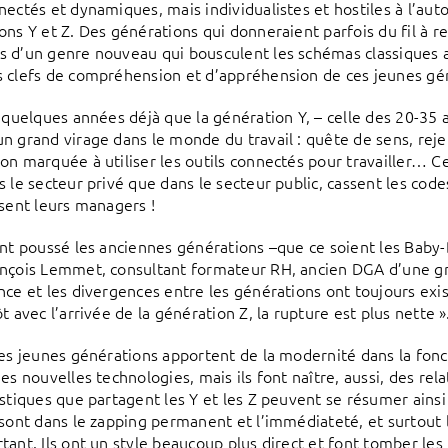
ectés et dynamiques, mais individualistes et hostiles à l’autori
ons Y et Z. Des générations qui donneraient parfois du fil à 
 d’un genre nouveau qui bousculent les schémas classiques a
 clefs de compréhension et d’appréhension de ces jeunes gé
t quelques années déjà que la génération Y, – celle des 20-35
n grand virage dans le monde du travail : quête de sens, rejet
on marquée à utiliser les outils connectés pour travailler… C
s le secteur privé que dans le secteur public, cassent les co
isent leurs managers !
ont poussé les anciennes générations –que ce soient les Baby-
nçois Lemmet, consultant formateur RH, ancien DGA d’une gran
nce et les divergences entre les générations ont toujours exist
t avec l’arrivée de la génération Z, la rupture est plus nette »
les jeunes générations apportent de la modernité dans la fon
es nouvelles technologies, mais ils font naître, aussi, des rela
stiques que partagent les Y et les Z peuvent se résumer ainsi :
 sont dans le zapping permanent et l’immédiateté, et surtout
tant. Ils ont un style beaucoup plus direct et font tomber les