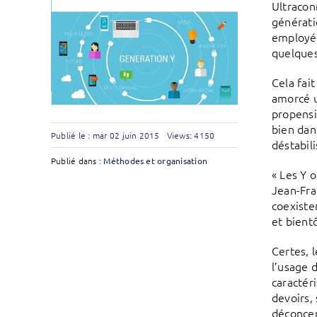
Ultraconn
générati
employés
quelques
Cela fai
amorcé u
propensi
bien dan
Publié le : mar 02 juin 2015
Views: 4150
déstabil
Publié dans :
Méthodes et organisation
« Les Y 
Jean-Fra
coexiste
et bientô
Certes, 
l’usage d
caractéri
devoirs,
déconcer