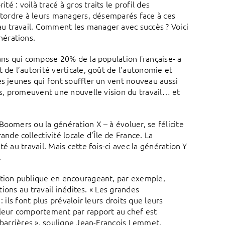
té : voilà tracé à gros traits le profil des
retordre à leurs managers, désemparés face à ces
u travail. Comment les manager avec succès ? Voici
nérations.
 ans qui compose 20% de la population française- a
 de l’autorité verticale, goût de l’autonomie et
es jeunes qui font souffler un vent nouveau aussi
des, promeuvent une nouvelle vision du travail… et
Boomers ou la génération X – à évoluer, se félicite
de collectivité locale d’Île de France. La
é au travail. Mais cette fois-ci avec la génération Y
.
ction publique en encourageant, par exemple,
tions au travail inédites. « Les grandes
 ils font plus prévaloir leurs droits que leurs
 leur comportement par rapport au chef est
 barrières », souligne Jean-François Lemmet.