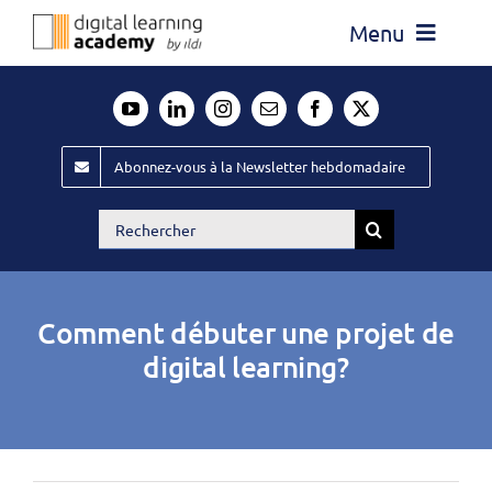
Passer
Menu
au
contenu
Actualité
Média
Abonnez-vous à la Newsletter hebdomadaire
Évènements ILDI
Rechercher:
Offres d’emploi
Goodies
Comment débuter une projet de
Publiez
digital learning?
Contact