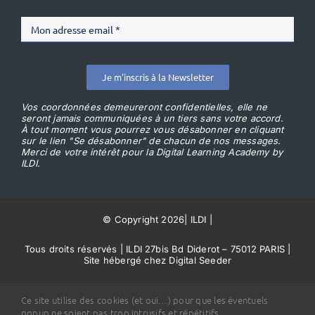
Je m'inscris à la Newsletter
Vos coordonnées demeureront confidentielles, elle ne
seront jamais communiquées à un tiers sans votre accord.
À tout moment vous pourrez vous désabonner en cliquant
sur le lien "Se désabonner" de chacun de nos messages.
Merci de votre intérêt pour la Digital Learning Academy by
ILDI.
© Copyright 2026
|
ILDI
|
Tous droits réservés | ILDI 27bis Bd Diderot – 75012 PARIS |
Site hébergé chez Digital Seeder
Conditions Générales de Vente
Ce site utilise des cookies (et oui…) pour que les éventuels
popup ne soient pas trop intrusifs et répétitifs.