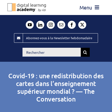
Passer
Menu
au
contenu
Actualité
Média
Abonnez-vous à la Newsletter hebdomadaire
Évènements ILDI
Rechercher:
Offres d’emploi
Goodies
Covid-19 : une redistribution des
Publiez
cartes dans l’enseignement
supérieur mondial ? — The
Contact
Conversation