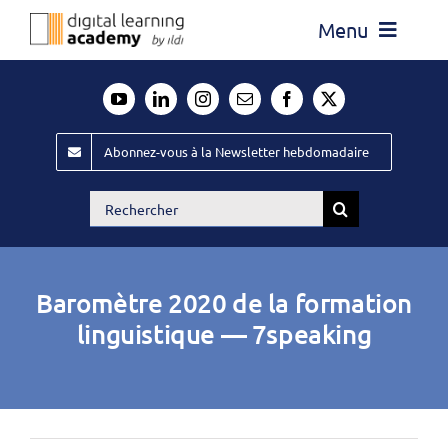
Passer
Menu
au
contenu
Actualité
Média
Abonnez-vous à la Newsletter hebdomadaire
Évènements ILDI
Rechercher:
Offres d’emploi
Goodies
Baromètre 2020 de la formation
Publiez
linguistique — 7speaking
Contact