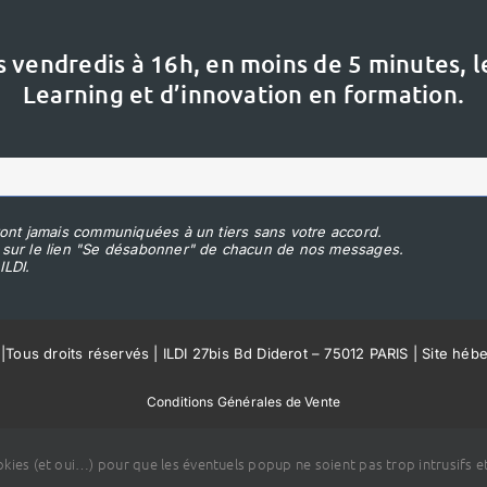
s vendredis à 16h,
en moins de 5 minutes, 
Learning et d’innovation en formation.
ont jamais communiquées à un tiers sans votre accord.
 sur le lien "Se désabonner" de chacun de nos messages.
ILDI.
|
Tous droits réservés | ILDI 27bis Bd Diderot – 75012 PARIS | Site héb
Conditions Générales de Vente
ookies (et oui…) pour que les éventuels popup ne soient pas trop intrusifs et