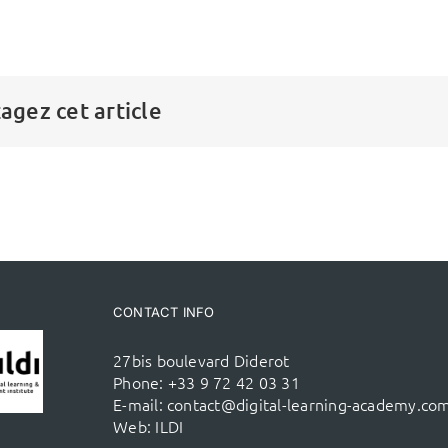
agez cet article
CONTACT INFO
27bis boulevard Diderot
Phone:
+33 9 72 42 03 31
E-mail:
contact@digital-learning-academy.co
Web:
ILDI