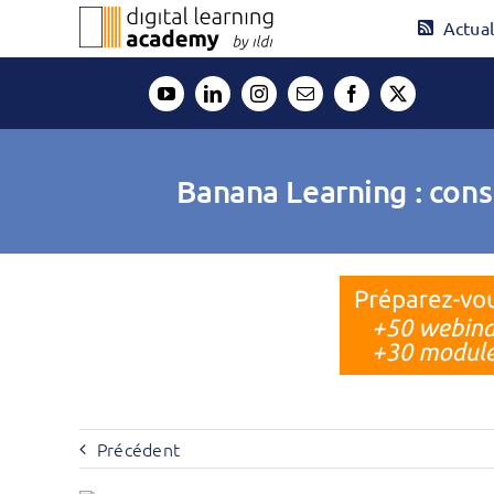
Passer
Actual
au
contenu
Banana Learning : con
Précédent