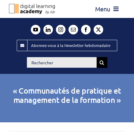
Passer
Menu
au
contenu
Actualité
Média
Abonnez-vous à la Newsletter hebdomadaire
Évènements ILDI
Rechercher:
Offres d’emploi
Goodies
« Communautés de pratique et
Publiez
management de la formation »
Contact