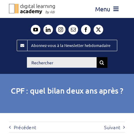
Passer
Menu
au
contenu
Actualité
Média
Abonnez-vous à la Newsletter hebdomadaire
Évènements ILDI
Rechercher:
Offres d’emploi
Goodies
CPF : quel bilan deux ans après ?
Publiez
Contact
Précédent
Suivant