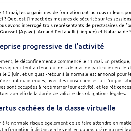
e 11 mai, les organismes de formation ont pu rouvrir leurs por
el ? Quel est l’impact des mesures de sécurité sur les sessions
Nous avons interrogé trois représentants de prestataires de fo
 Gousset (Apave), Arnaud Portanelli (Lingueo) et Natacha de S
eprise progressive de l’activité
lement, le déconfinement a commencé le 11 mai. En pratique,
en vigueur tout au long du mois de mai, en particulier en Ile-d
e le 2 juin, et un quasi-retour à la normale est annoncé pour l
iène sont maintenues, avec des conséquences sur l’organisatio
es sont occupées à redémarrer leur activité, et les réticences 
tuer au-delà de la durée de validité des obligations légales.
ertus cachées de la classe virtuelle
r à la normale risque également de se faire attendre en matiè
. La formation à distance a le vent en poupe, grâce au meille