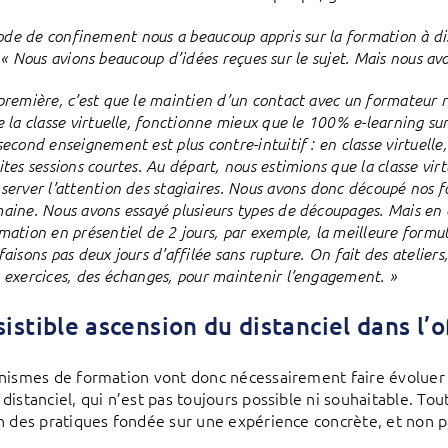
iode de confinement nous a beaucoup appris sur la formation à d
« Nous avions beaucoup d’idées reçues sur le sujet. Mais nous avo
première, c’est que le maintien d’un contact avec un formateur re
e la classe virtuelle, fonctionne mieux que le 100% e-learning su
second enseignement est plus contre-intuitif : en classe virtuell
ites sessions courtes. Au départ, nous estimions que la classe vir
server l’attention des stagiaires. Nous avons donc découpé nos for
aine. Nous avons essayé plusieurs types de découpages. Mais en 
mation en présentiel de 2 jours, par exemple, la meilleure formule
faisons pas deux jours d’affilée sans rupture. On fait des atelier
 exercices, des échanges, pour maintenir l’engagement. »
ésistible ascension du distanciel dans l’
nismes de formation vont donc nécessairement faire évoluer 
distanciel, qui n’est pas toujours possible ni souhaitable. Tou
n des pratiques fondée sur une expérience concrète, et non pa