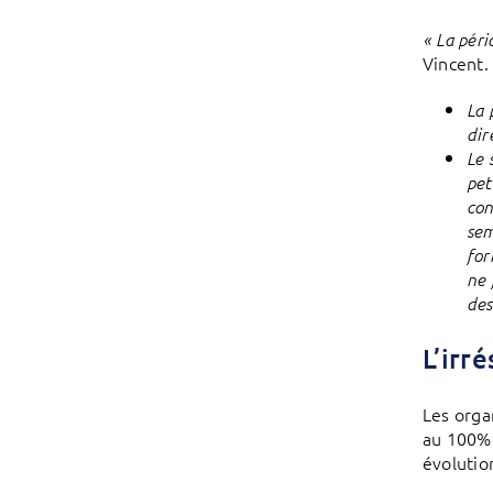
« La pér
Vincent.
La 
dir
Le 
pet
con
sem
for
ne 
des
L’irr
Les orga
au 100% 
évolutio