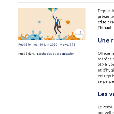
Depuis l
présenti
crise ? 
Thibault
Une r
Publié le : mar 30 juin 2020
Views: 973
Officiel
Publié dans :
Méthodes et organisation
restées 
été levé
et d’hyg
entrepris
se perpé
Les v
Le retou
nouvelle