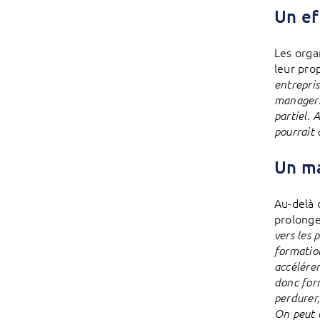
Un ef
Les orga
leur pro
entrepris
managers 
partiel. 
pourrait 
Un ma
Au-delà 
prolonge
vers les 
formation
accélérer
donc form
perdurer,
On peut 