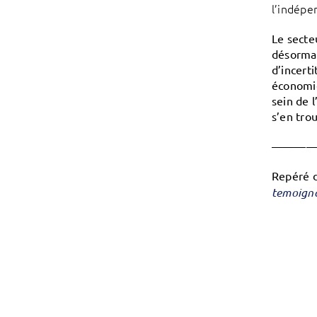
l’indépe
Le secte
désormai
d’incert
économiq
sein de 
s’en tro
———
Repéré 
temoigna