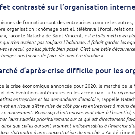
fet contrasté sur l’organisation inter
nismes de formation sont des entreprises comme les autres, 
pre organisation : chômage partiel, télétravail forcé, relation
, raconte Natacha de Saint-Vincent,
e »
« il a fallu mettre en pl
qui n’en avaient pas toujours l’habitude. Il fallait garder les 
Avec le recul, ça s’est plutôt bien passé. C’est une belle découvert
changer nos façons de faire de manière durable ».
rché d’après-crise difficile pour les 
de la crise économique annoncée pour 2020, le marché de la 
nt des évolutions antérieures en les accentuant.
« La réforme
rappelle Natach
petites entreprises et les demandeurs d’emploi »,
 est en risque d’être mise de côté par les entreprises à moins d
 ce mouvement. Beaucoup d’entreprises vont aller à l’essentiel, se
er leurs salariés prioritairement sur ce qui est directement favo
 ainsi que celles qui sont vraiment indispensables à l’exercice d’u
Au détriment 
donc s’attendre à une concentration du marché. »