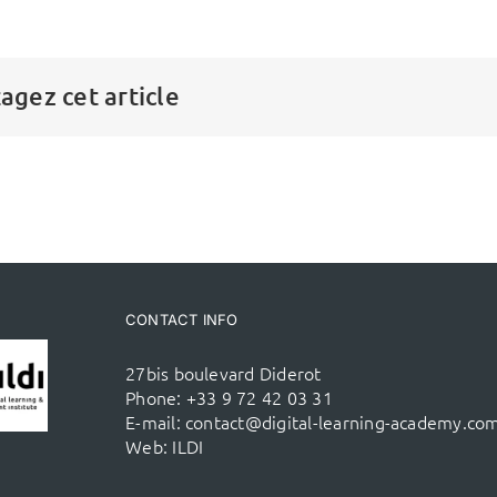
agez cet article
CONTACT INFO
27bis boulevard Diderot
Phone:
+33 9 72 42 03 31
E-mail:
contact@digital-learning-academy.co
Web:
ILDI