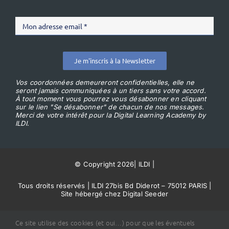
Je m'inscris à la Newsletter
Vos coordonnées demeureront confidentielles, elle ne
seront jamais communiquées à un tiers sans votre accord.
À tout moment vous pourrez vous désabonner en cliquant
sur le lien "Se désabonner" de chacun de nos messages.
Merci de votre intérêt pour la Digital Learning Academy by
ILDI.
© Copyright 2026
|
ILDI
|
Tous droits réservés | ILDI 27bis Bd Diderot – 75012 PARIS |
Site hébergé chez Digital Seeder
Conditions Générales de Vente
Ce site utilise des cookies (et oui…) pour que les éventuels