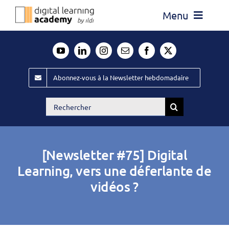
Passer
Menu
au
contenu
Actualité
Média
Abonnez-vous à la Newsletter hebdomadaire
Évènements ILDI
Rechercher:
Offres d’emploi
Goodies
[Newsletter #75] Digital
Publiez
Learning, vers une déferlante de
vidéos ?
Contact