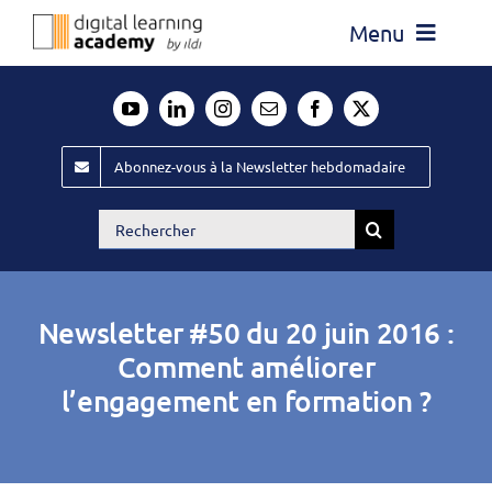
Passer
Menu
au
contenu
Actualité
Média
Abonnez-vous à la Newsletter hebdomadaire
Évènements ILDI
Rechercher:
Offres d’emploi
Goodies
Newsletter #50 du 20 juin 2016 :
Publiez
Comment améliorer
l’engagement en formation ?
Contact