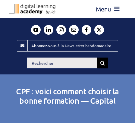
Passer
Menu
au
contenu
Actualité
Média
Abonnez-vous à la Newsletter hebdomadaire
Évènements ILDI
Rechercher:
Offres d’emploi
Goodies
CPF : voici comment choisir la
Publiez
bonne formation — Capital
Contact