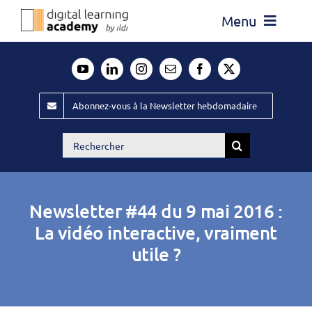
Passer
Menu
au
contenu
Actualité
Média
Abonnez-vous à la Newsletter hebdomadaire
Évènements ILDI
Rechercher:
Offres d’emploi
Goodies
Newsletter #44 du 9 mai 2016 :
Publiez
La vidéo interactive, vraiment
utile ?
Contact