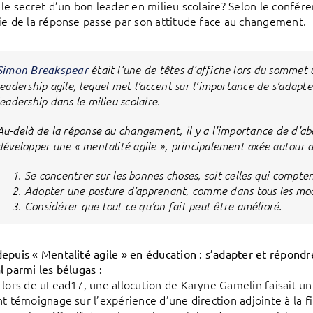
 le secret d’un bon leader en milieu scolaire? Selon le confér
ie de la réponse passe par son attitude face au changement.
Simon Breakspear
était l’une de têtes d’affiche lors du sommet 
leadership agile, lequel met l’accent sur l’importance de s’adap
leadership dans le milieu scolaire.
Au-delà de la réponse au changement, il y a l’importance de d’abor
développer une « mentalité agile », principalement axée autour 
Se concentrer sur les bonnes choses, soit celles qui compte
Adopter une posture d’apprenant, comme dans tous les mod
Considérer que tout ce qu’on fait peut être amélioré.
epuis « Mentalité agile » en éducation : s’adapter et répon
l parmi les bélugas :
 lors de uLead17, une allocution de Karyne Gamelin faisait u
nt témoignage sur l’expérience d’une direction adjointe à la 