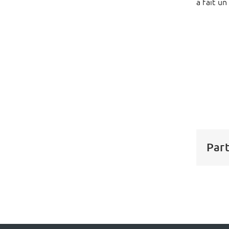
a fait u
Part