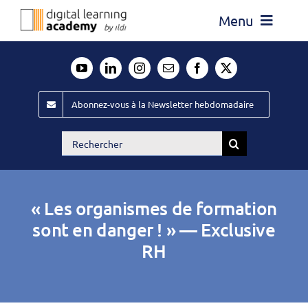
Passer
Menu
au
contenu
Actualité
Média
Abonnez-vous à la Newsletter hebdomadaire
Évènements ILDI
Rechercher:
Offres d’emploi
Goodies
« Les organismes de formation
Publiez
sont en danger ! » — Exclusive
RH
Contact