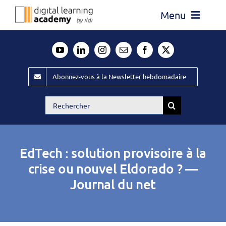
Passer
Menu
au
contenu
Actualité
Média
Abonnez-vous à la Newsletter hebdomadaire
Évènements ILDI
Rechercher:
Offres d’emploi
Goodies
EdTech : solution provisoire à la
Publiez
crise ou nouvel Eldorado ? —
Journal du net
Contact