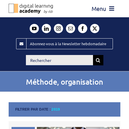
Passer
Menu
au
contenu
Actualité
Média
Abonnez-vous à la Newsletter hebdomadaire
Évènements ILDI
Rechercher:
Offres d’emploi
Goodies
Méthode, organisation
Publiez
Contact
FILTRER PAR DATE :
2019