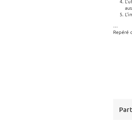
L’u
aus
L’i
…
Repéré 
Part