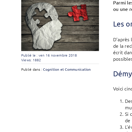
Parmi le
ou une ré
Les o
D’après 
de la re
écrit da
Publié le : ven 16 novembre 2018
possibles
Views: 1882
Publié dans :
Cognition et Communication
Démys
Voici ci
Des
mus
Si 
de 
L’é