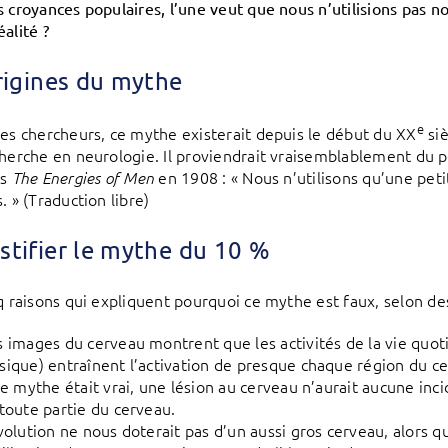
s croyances populaires, l’une veut que nous n’utilisions pas n
alité ?
rigines du mythe
e
les chercheurs, ce mythe existerait depuis le début du XX
siè
cherche en neurologie. Il proviendrait vraisemblablement du 
ns
en 1908 : « Nous n’utilisons qu’une pet
The Energies of Men
. » (Traduction libre)
tifier le mythe du 10 %
nq raisons qui expliquent pourquoi ce mythe est faux, selon de
 images du cerveau montrent que les activités de la vie quoti
ique) entraînent l’activation de presque chaque région du c
ce mythe était vrai, une lésion au cerveau n’aurait aucune inci
toute partie du cerveau.
volution ne nous doterait pas d’un aussi gros cerveau, alors qu