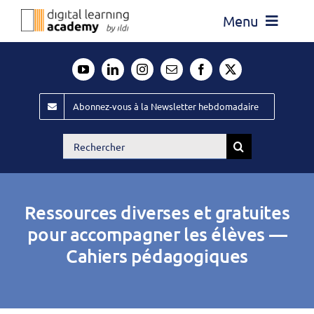
Passer
Menu
au
contenu
Actualité
Média
Abonnez-vous à la Newsletter hebdomadaire
Évènements ILDI
Rechercher:
Offres d’emploi
Goodies
Ressources diverses et gratuites
Publiez
pour accompagner les élèves —
Cahiers pédagogiques
Contact