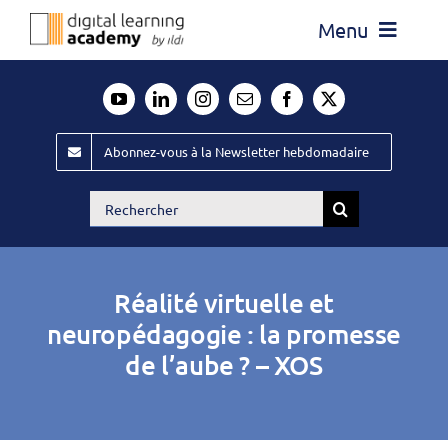
Passer
Menu
au
contenu
Actualité
Média
Abonnez-vous à la Newsletter hebdomadaire
Évènements ILDI
Rechercher:
Offres d’emploi
Goodies
Réalité virtuelle et
Publiez
neuropédagogie : la promesse
de l’aube ? – XOS
Contact