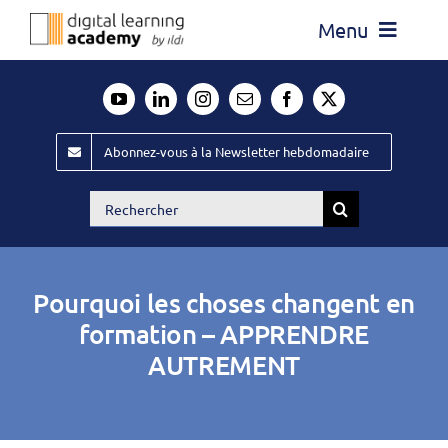
Passer
Menu
au
contenu
Actualité
Média
Abonnez-vous à la Newsletter hebdomadaire
Évènements ILDI
Rechercher:
Offres d’emploi
Goodies
Pourquoi les choses changent en
Publiez
formation – APPRENDRE
AUTREMENT
Contact