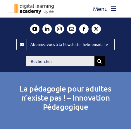
Passer
Menu
au
contenu
Actualité
Média
Abonnez-vous à la Newsletter hebdomadaire
Évènements ILDI
Rechercher:
Offres d’emploi
Goodies
La pédagogie pour adultes
Publiez
n’existe pas ! – Innovation
Pédagogique
Contact