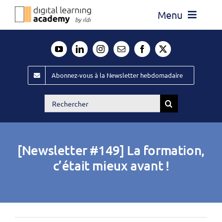
Passer
Menu
au
contenu
Actualité
Média
Abonnez-vous à la Newsletter hebdomadaire
Évènements ILDI
Rechercher:
Offres d’emploi
Goodies
[Newsletter #149] La formation,
Publiez
c’était mieux avant !
Contact