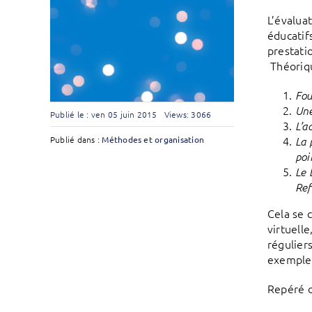
L’évalua
éducatif
prestati
Théoriqu
Fou
Une
Publié le : ven 05 juin 2015
Views: 3066
L’a
Publié dans :
Méthodes et organisation
La 
poi
Le 
Ref
Cela se c
virtuell
régulier
exemples
Repéré 