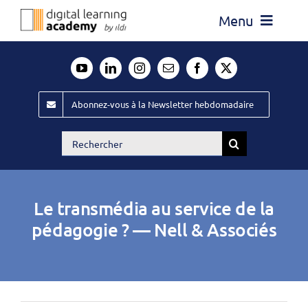
Passer
Menu
au
contenu
Actualité
Média
Abonnez-vous à la Newsletter hebdomadaire
Évènements ILDI
Rechercher:
Offres d’emploi
Goodies
Le transmédia au service de la
Publiez
pédagogie ? — Nell & Associés
Contact