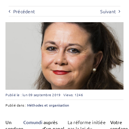
Précédent
Suivant
Publié le : lun 09 septembre 2019
Views: 1246
Publié dans :
Méthodes et organisation
La réforme initiée
Un
Comundi
auprès
Votre
par la loi du
sondage
d’un panel
sondage