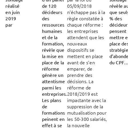
05/09/2018
réalisé
de 120
révèle au
n’échappe pas à la
en juin
décideurs
que seul
règle constatée à
2019
des
% des
chaque réforme :
par
ressources
décideur
les entreprises
humaines
pensent
attendent que les
et de la
mettre 
nouveaux
formation,
place de
dispositifs se
révèle que
stratégi
mettent en place
la mise en
d’abond
avant de s’en
place de la
du CPF
emparer, de
réforme
prendre des
génère un
décisions. La
attentisme
réforme de
parmi les
2018/2019 est
entreprises.
impactante avec la
Les plans
suppression de la
de
mutualisation pour
formations
les 50-300 salariés,
peinent en
la nouvelle
effet à se