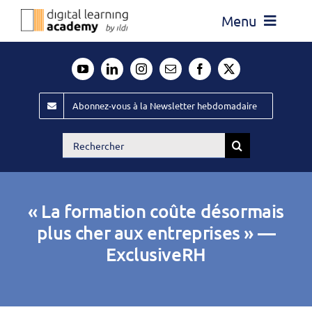
Passer
Menu
au
contenu
Actualité
Média
Abonnez-vous à la Newsletter hebdomadaire
Évènements ILDI
Rechercher:
Offres d’emploi
Goodies
« La formation coûte désormais
Publiez
plus cher aux entreprises » —
ExclusiveRH
Contact