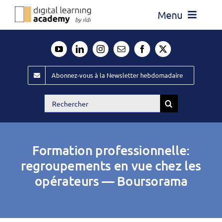
Passer
Menu
au
contenu
Actualité
Média
Abonnez-vous à la Newsletter hebdomadaire
Évènements ILDI
Rechercher:
Offres d’emploi
Goodies
Formation professionnelle:
Publiez
regroupements en vue chez les
opérateurs — Boursorama
Contact