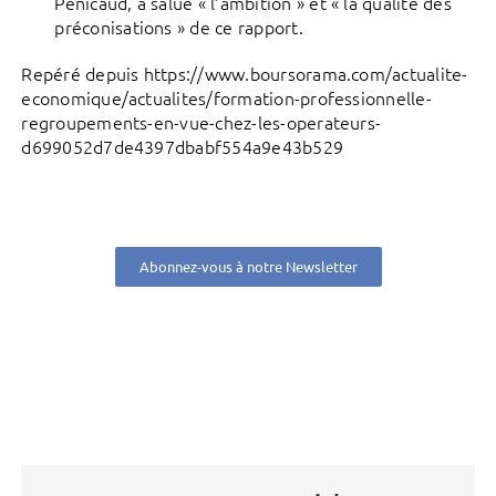
Pénicaud, a salué « l’ambition » et « la qualité des
préconisations » de ce rapport.
Repéré depuis https://www.boursorama.com/actualite-
economique/actualites/formation-professionnelle-
regroupements-en-vue-chez-les-operateurs-
d699052d7de4397dbabf554a9e43b529
Abonnez-vous à notre Newsletter