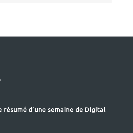
m
le résumé d’une semaine de Digital
Le dernier dossier
Etat de l’art :