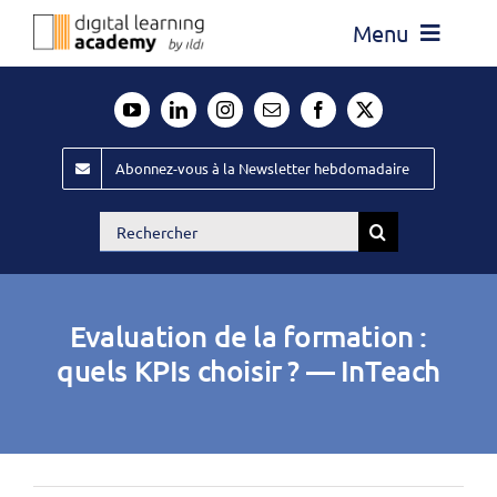
Passer
Menu
au
contenu
Actualité
Média
Abonnez-vous à la Newsletter hebdomadaire
Évènements ILDI
Rechercher:
Offres d’emploi
Goodies
Evaluation de la formation :
Publiez
quels KPIs choisir ? — InTeach
Contact