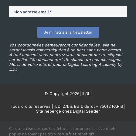
Je m'inscris à la Newsletter
Vos coordonnées demeureront confidentielles, elle ne
seront jamais communiquées à un tiers sans votre accord.
À tout moment vous pourrez vous désabonner en cliquant
sur le lien "Se désabonner" de chacun de nos messages.
Merci de votre intérêt pour la Digital Learning Academy by
ILDI.
© Copyright 2026
|
ILDI
|
Tous droits réservés | ILDI 27bis Bd Diderot – 75012 PARIS |
Site hébergé chez Digital Seeder
Conditions Générales de Vente
Ce site utilise des cookies (et oui…) pour que les éventuels
popup ne soient pas trop intrusifs et répétitifs.