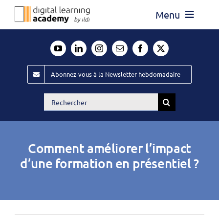
Passer
Menu
au
contenu
Actualité
Média
Abonnez-vous à la Newsletter hebdomadaire
Évènements ILDI
Rechercher:
Offres d’emploi
Goodies
Comment améliorer l’impact
Publiez
d’une formation en présentiel ?
Contact