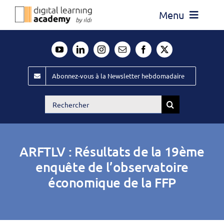
Passer
Menu
au
contenu
Actualité
Média
Abonnez-vous à la Newsletter hebdomadaire
Évènements ILDI
Rechercher:
Offres d’emploi
Goodies
ARFTLV : Résultats de la 19ème
Publiez
enquête de l’observatoire
économique de la FFP
Contact