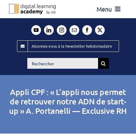
Passer
Menu
au
contenu
Actualité
Média
Abonnez-vous à la Newsletter hebdomadaire
Évènements ILDI
Rechercher:
Offres d’emploi
Goodies
Appli CPF : « L’appli nous permet
Publiez
de retrouver notre ADN de start-
up » A. Portanelli — Exclusive RH
Contact