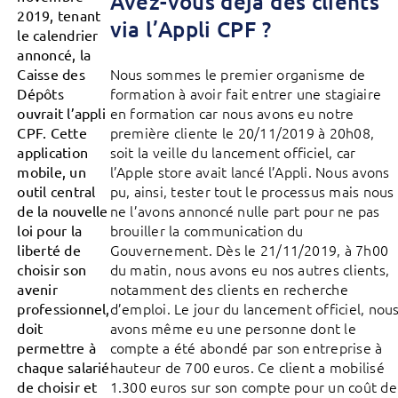
Avez-vous déjà des clients
2019, tenant
via l’Appli CPF ?
le calendrier
annoncé, la
Nous sommes le premier organisme de
Caisse des
formation à avoir fait entrer une stagiaire
Dépôts
en formation car nous avons eu notre
ouvrait l’appli
première cliente le 20/11/2019 à 20h08,
CPF. Cette
soit la veille du lancement officiel, car
application
l’Apple store avait lancé l’Appli. Nous avons
mobile, un
pu, ainsi, tester tout le processus mais nous
outil central
ne l’avons annoncé nulle part pour ne pas
de la nouvelle
brouiller la communication du
loi pour la
Gouvernement. Dès le 21/11/2019, à 7h00
liberté de
du matin, nous avons eu nos autres clients,
choisir son
notamment des clients en recherche
avenir
d’emploi. Le jour du lancement officiel, nou
professionnel,
avons même eu une personne dont le
doit
compte a été abondé par son entreprise à
permettre à
hauteur de 700 euros. Ce client a mobilisé
chaque salarié
1.300 euros sur son compte pour un coût de
de choisir et