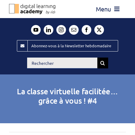
Passer
Menu
au
contenu
Actualité
Média
Abonnez-vous à la Newsletter hebdomadaire
Évènements ILDI
Rechercher:
Offres d’emploi
Goodies
La classe virtuelle facilitée…
Publiez
grâce à vous ! #4
Contact