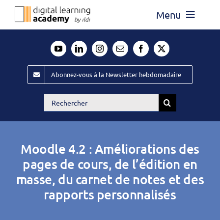
Passer
Menu
au
contenu
Actualité
Média
Abonnez-vous à la Newsletter hebdomadaire
Évènements ILDI
Rechercher:
Offres d’emploi
Goodies
Moodle 4.2 : Améliorations des
Publiez
pages de cours, de l’édition en
masse, du carnet de notes et des
Contact
rapports personnalisés