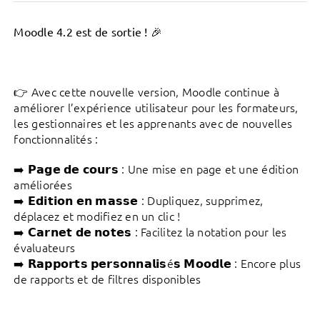
🎉
Moodle 4.2 est de sortie !
👉 Avec cette nouvelle version, Moodle continue à
améliorer l’expérience utilisateur pour les formateurs,
les gestionnaires et les apprenants avec de nouvelles
fonctionnalités :
➡️ 𝗣𝗮𝗴𝗲 𝗱𝗲 𝗰𝗼𝘂𝗿𝘀 : Une mise en page et une édition
améliorées
➡️ 𝗘𝗱𝗶𝘁𝗶𝗼𝗻 𝗲𝗻 𝗺𝗮𝘀𝘀𝗲 : Dupliquez, supprimez,
déplacez et modifiez en un clic !
➡️ 𝗖𝗮𝗿𝗻𝗲𝘁 𝗱𝗲 𝗻𝗼𝘁𝗲𝘀 : Facilitez la notation pour les
évaluateurs
➡️ 𝗥𝗮𝗽𝗽𝗼𝗿𝘁𝘀 𝗽𝗲𝗿𝘀𝗼𝗻𝗻𝗮𝗹𝗶𝘀é𝘀 𝗠𝗼𝗼𝗱𝗹𝗲 : Encore plus
de rapports et de filtres disponibles