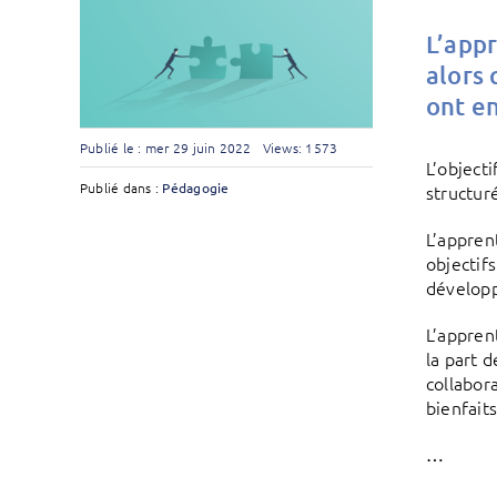
L’appr
alors 
ont en
Publié le : mer 29 juin 2022
Views: 1573
L’object
Publié dans :
Pédagogie
structur
L’appren
objectif
développ
L’appren
la part 
collabor
bienfait
…