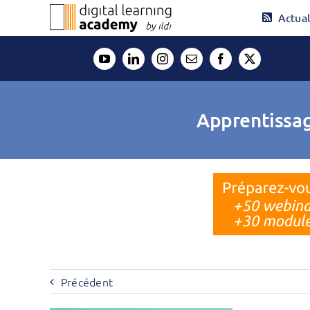
Passer
Actual
au
contenu
Apprentissag
Précédent