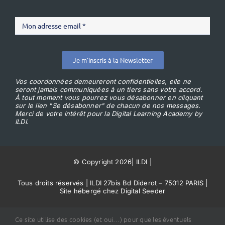
Je m'inscris à la Newsletter
Vos coordonnées demeureront confidentielles, elle ne
seront jamais communiquées à un tiers sans votre accord.
À tout moment vous pourrez vous désabonner en cliquant
sur le lien "Se désabonner" de chacun de nos messages.
Merci de votre intérêt pour la Digital Learning Academy by
ILDI.
© Copyright 2026
|
ILDI
|
Tous droits réservés | ILDI 27bis Bd Diderot – 75012 PARIS |
Site hébergé chez Digital Seeder
Conditions Générales de Vente
Ce site utilise des cookies (et oui…) pour que les éventuels