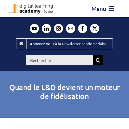
Passer
Menu
au
contenu
Actualité
Média
Abonnez-vous à la Newsletter hebdomadaire
Évènements ILDI
Rechercher:
Offres d’emploi
Goodies
Quand le L&D devient un moteur
Publiez
de fidélisation
Contact