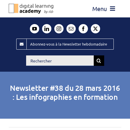
Passer
Menu
au
contenu
Actualité
Média
Abonnez-vous à la Newsletter hebdomadaire
Évènements ILDI
Rechercher:
Offres d’emploi
Goodies
Newsletter #38 du 28 mars 2016
Publiez
: Les infographies en formation
Contact