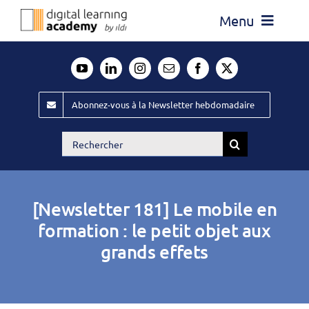
Passer
Menu
au
contenu
Actualité
Média
Abonnez-vous à la Newsletter hebdomadaire
Évènements ILDI
Rechercher:
Offres d’emploi
Goodies
[Newsletter 181] Le mobile en
Publiez
formation : le petit objet aux
grands effets
Contact