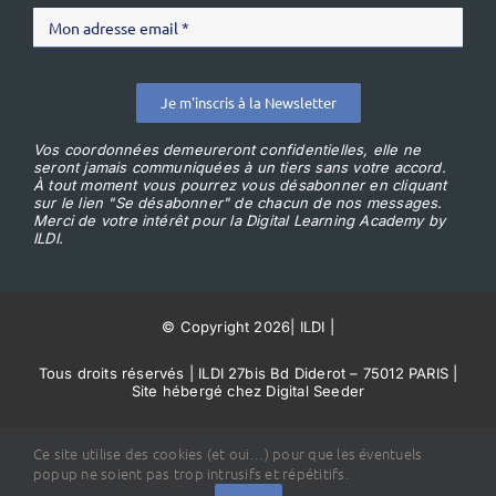
Je m'inscris à la Newsletter
Vos coordonnées demeureront confidentielles, elle ne
seront jamais communiquées à un tiers sans votre accord.
À tout moment vous pourrez vous désabonner en cliquant
sur le lien "Se désabonner" de chacun de nos messages.
Merci de votre intérêt pour la Digital Learning Academy by
ILDI.
© Copyright 2026
|
ILDI
|
Tous droits réservés | ILDI 27bis Bd Diderot – 75012 PARIS |
Site hébergé chez Digital Seeder
Conditions Générales de Vente
Ce site utilise des cookies (et oui…) pour que les éventuels
popup ne soient pas trop intrusifs et répétitifs.